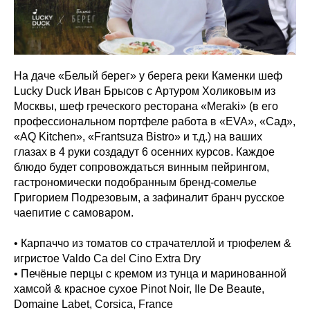
На даче «Белый берег» у берега реки Каменки шеф
Lucky Duck Иван Брысов с Артуром Холиковым из
Москвы, шеф греческого ресторана «Meraki» (в его
профессиональном портфеле работа в «EVA», «Сад»,
«AQ Kitchen», «Frantsuza Bistro» и т.д.) на ваших
глазах в 4 руки создадут 6 осенних курсов. Каждое
блюдо будет сопровождаться винным пейрингом,
гастрономически подобранным бренд-сомелье
Григорием Подрезовым, а зафиналит бранч русское
чаепитие с самоваром.
• Карпаччо из томатов со страчателлой и трюфелем &
игристое Valdo Ca del Cino Extra Dry
• Печёные перцы с кремом из тунца и маринованной
хамсой & красное сухое Pinot Noir, Ile De Beaute,
Domaine Labet, Corsica, France